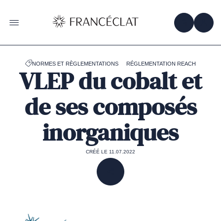
Accéder
à
la
OBTENIR 
ACC
OUVRIR LE MENU
page
d'accueil
de
Francéclat
NORMES ET RÈGLEMENTATIONS
RÉGLEMENTATION REACH
VLEP du cobalt et
de ses composés
inorganiques
CRÉÉ LE 11.07.2022
PARTAGER