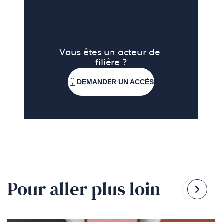
👉 Retrouvez leur solution innovante pour une
véritable économie circulaire des plastiques via
lien
(C
lie
s'
da
Vous êtes un acteur de 
filière ?
un
no
DEMANDER UN ACCÈS
ong
Pour aller plus loin
Reven
Pass
à
à