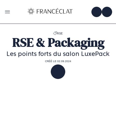
Accéder
à
la
OBTENIR 
ACC
OUVRIR LE MENU
page
d'accueil
de
Francéclat
RSE
RSE & Packaging
Les points forts du salon LuxePack
CRÉÉ LE 02.09.2024
PARTAGER