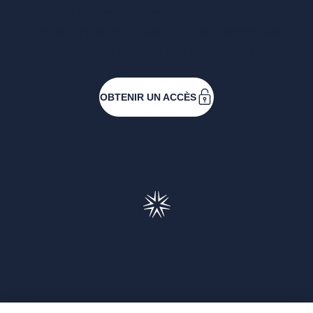
toutes les ressources et les applications
développées pour vous, vous inscrire aux
événements ou faire vos demandes de
subventions.
OBTENIR UN ACCÈS
Francéclat
Présentation de Francéclat
Journalistes