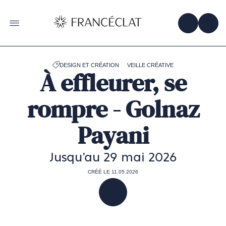
Accéder
à
la
OBTENIR 
ACC
OUVRIR LE MENU
page
d'accueil
de
Francéclat
DESIGN ET CRÉATION
VEILLE CRÉATIVE
À effleurer, se
rompre - Golnaz
Payani
Jusqu'au 29 mai 2026
CRÉÉ LE 11.05.2026
PARTAGER