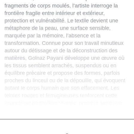
fragments de corps moulés, l’artiste interroge la
frontière fragile entre intérieur et extérieur,
protection et vulnérabilité. Le textile devient une
métaphore de la peau, une surface sensible,
marquée par la mémoire, l’absence et la
transformation. Connue pour son travail minutieux
autour du détissage et de la déconstruction des
matières, Golnaz Payani développe une œuvre où
les tissus semblent arrachés, suspendus ou en
équilibre précaire et propose des formes, parfois
proches du linceul ou de la dépouille, qui évoquent
autant le corps humain que son effacement. Les
teintes rouges et ferrugineuses renforcent cette
impression de matière vivante, presque sanguine.
L’exposition puise également dans des références
historiques et anatomiques, tout en résonnant avec
l’histoire personnelle de l’artiste et les luttes
contemporaines des femmes iraniennes.