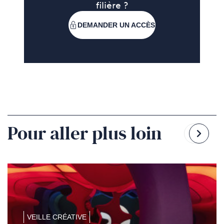
filière ?
DEMANDER UN ACCÈS
Pour aller plus loin
Reven
Pass
à
à
la
la
diapo
diapo
précé
suiv
VEILLE CRÉATIVE