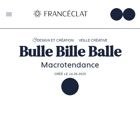
Accéder
à
la
OBTENIR 
ACC
OUVRIR LE MENU
page
d'accueil
de
Francéclat
DESIGN ET CRÉATION
VEILLE CRÉATIVE
Bulle Bille Balle
Macrotendance
CRÉÉ LE 14.09.2025
PARTAGER