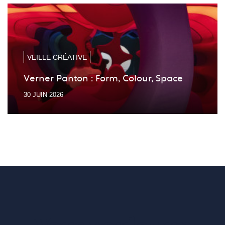
la
la
diapo
diapo
précé
suiv
VEILLE CRÉATIVE
Verner Panton : Form, Colour, Space
30 JUIN 2026