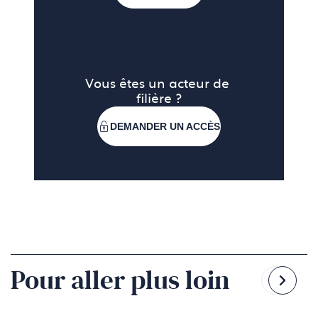
Vous êtes un acteur de 
filière ?
DEMANDER UN ACCÈS
Pour aller plus loin
Reven
Pass
à
à