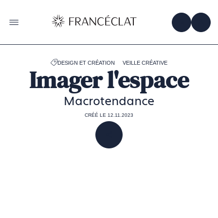
Accéder
à
la
OBTENIR 
ACC
OUVRIR LE MENU
page
d'accueil
de
Francéclat
DESIGN ET CRÉATION
VEILLE CRÉATIVE
Imager l'espace
Macrotendance
CRÉÉ LE 12.11.2023
PARTAGER