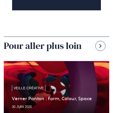
Pour aller plus loin
Reven
Pass
à
à
la
la
diapo
diapo
précé
suiv
VEILLE CRÉATIVE
Verner Panton : Form, Colour, Space
30 JUIN 2026