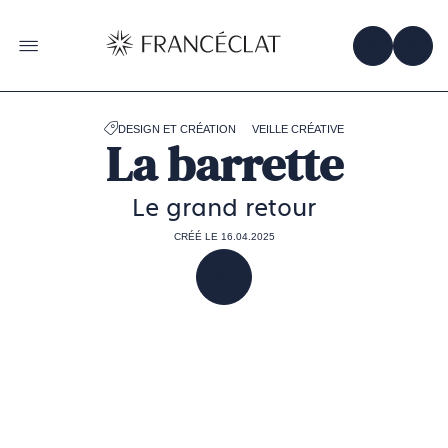
Accéder
à
la
OBTENIR 
ACC
OUVRIR LE MENU
page
d'accueil
de
Francéclat
DESIGN ET CRÉATION
VEILLE CRÉATIVE
La barrette
Le grand retour
CRÉÉ LE 16.04.2025
PARTAGER