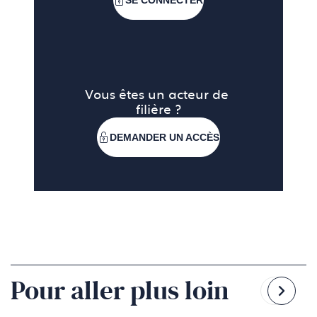
SE CONNECTER
Vous êtes un acteur de 
filière ?
DEMANDER UN ACCÈS
Pour aller plus loin
Reven
Pass