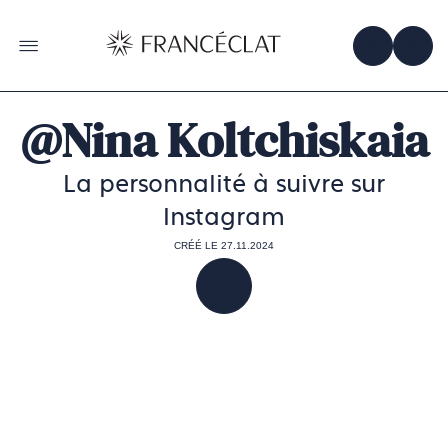
Accéder
à
la
OBTENIR 
ACC
OUVRIR LE MENU
page
d'accueil
de
Francéclat
@Nina Koltchiskaia
La personnalité à suivre sur
Instagram
CRÉÉ LE 27.11.2024
PARTAGER