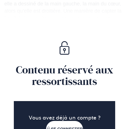
elle a dessiné de la main gauche, la main du cœur,
alors qu’elle est droitière. Une manière de capter la
fragilité des sentiments naissants avec un trait
tremblant. Un élan poétique que l’on retrouve dans
tout son travail. Nina s’inspire notamment de ses
rêves qu’elle couche sur le papier d’anciens livres.
Grande romantique, elle est la précurseure d’un
style tendre sans être mièvre, qui aujourd’hui inspire
les créatifs de toutes sphères.
Contenu réservé aux
ressortissants
Vous avez déjà un compte ?