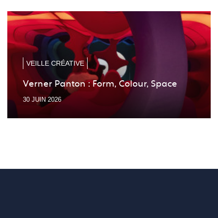
à
à
la
la
diapo
diapo
précé
suiv
VEILLE CRÉATIVE
Verner Panton : Form, Colour, Space
30 JUIN 2026