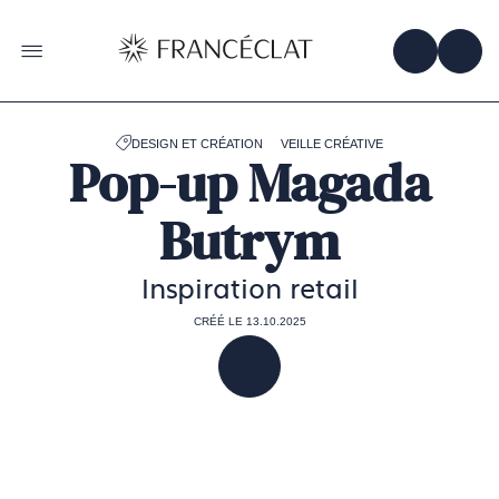
Accéder
à
la
OBTENIR 
ACC
OUVRIR LE MENU
page
d'accueil
de
Francéclat
DESIGN ET CRÉATION
VEILLE CRÉATIVE
Pop-up Magada
Butrym
Inspiration retail
CRÉÉ LE 13.10.2025
PARTAGER