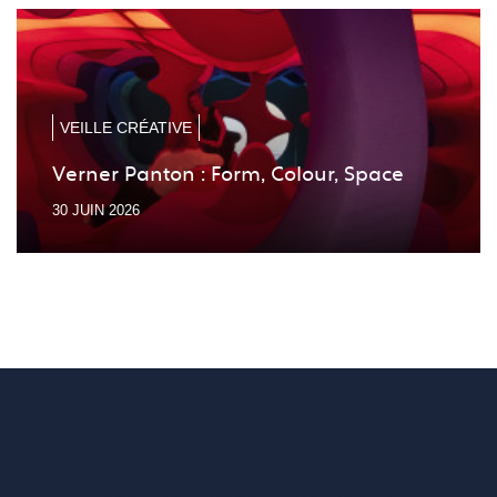
la
la
diapo
diapo
précé
suiv
VEILLE CRÉATIVE
Verner Panton : Form, Colour, Space
30 JUIN 2026