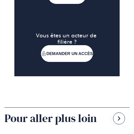
Vous êtes un acteur de 
filière ?
DEMANDER UN ACCÈS
Pour aller plus loin
Reven
Pass
à
à