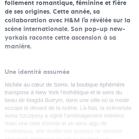
follement romantique, féminine et fière
de ses origines. Cette année, sa
collaboration avec H&M l’a révélée sur la
scène internationale. Son pop-up new-
yorkais raconte cette ascension à sa
manière.
Une identité assumée
Nichée au cœur de SoHo, la boutique éphémère
transpose à New York l’esthétique et le sens du
beau de Magda Butrym, dans une ville où la mode
occupe le devant de la scène. Là-bas, la scénariste
Anna Szczęsny a signé l’aménagement intérieur.
Avec une note d’ironie et un sens aigu de
l’esthétique, elle distille des touches de dentelle
artisanale polonaise du sol au plafond : un