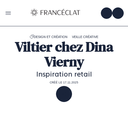
Accéder
à
la
OBTENIR 
ACC
OUVRIR LE MENU
page
d'accueil
de
Francéclat
DESIGN ET CRÉATION
VEILLE CRÉATIVE
Viltier chez Dina
Vierny
Inspiration retail
CRÉÉ LE 17.11.2025
PARTAGER