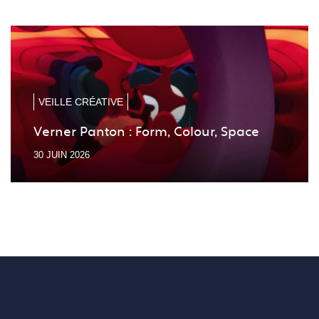
à
à
la
la
diapo
diapo
précé
suiv
VEILLE CRÉATIVE
Verner Panton : Form, Colour, Space
30 JUIN 2026