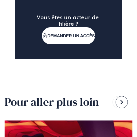
Vous êtes un acteur de 
filière ?
DEMANDER UN ACCÈS
Pour aller plus loin
Reven
Pass
à
à
la
la
diapo
diapo