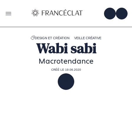
Accéder
à
la
OBTENIR 
ACC
OUVRIR LE MENU
page
d'accueil
de
Francéclat
DESIGN ET CRÉATION
VEILLE CRÉATIVE
Wabi sabi
Macrotendance
CRÉÉ LE 19.06.2020
PARTAGER