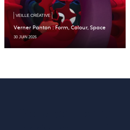
précé
suiv
VEILLE CRÉATIVE
Verner Panton : Form, Colour, Space
30 JUIN 2026
Vous voulez un
accès complet ?