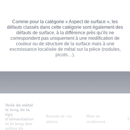
Comme pour la catégorie « Aspect de surface », les
défauts classés dans cette catégorie sont également des
défauts de surface, à la différence près qu’ils ne
correspondent pas uniquement à une modification de
couleur ou de structure de la surface mais à une
excroissance localisée de métal sur la pièce (nodules,
picots…).
Aspect du
Nature du
Etapes de
A
défaut
défaut
fabrication
c
Voile de métal
le long de la
tige
Bavures et / ou
Mise en
d’alimentation
T
ailettes
revêtement
et le long des
arêtes de