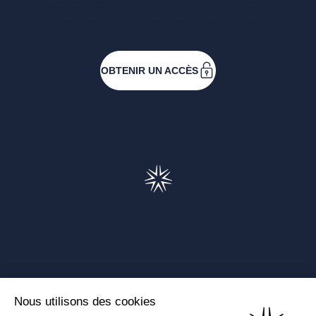
développées pour vous, vous inscrire aux
événements ou faire vos demandes de
subventions.
OBTENIR UN ACCÈS
Francéclat
Présentation de Francéclat
Journalistes
Comprendre la taxe HBJOAT
Marchés publics
Contactez-nous