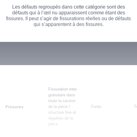
Les défauts regroupés dans cette catégorie sont des
défauts qui à l’œil nu apparaissent comme étant des
fissures. Il peut s’agir de fissurations réelles ou de défauts
qui s’apparentent à des fissures.
Aspect du
Nature du
Etapes de
A
défaut
défaut
fabrication
c
Fissuration inter
granulaire dans
toute la section
Fissures
de la pièce /
Fonte
T
structure fine et
régulière de la
pièce