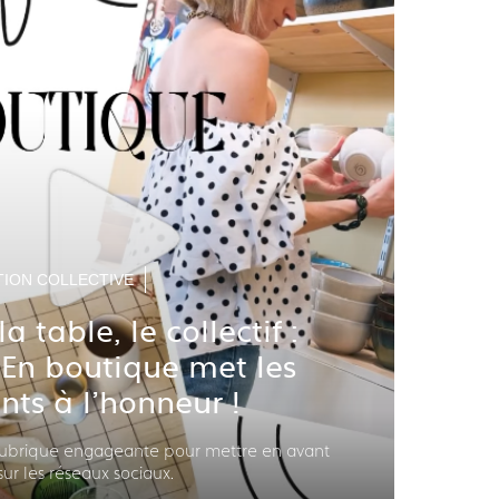
ION COLLECTIVE
la table, le collectif :
e En boutique met les
nts à l'honneur !
rubrique engageante pour mettre en avant
 sur les réseaux sociaux.