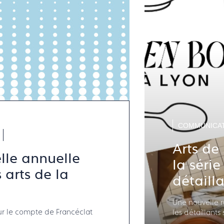
COMMUNICAT
Arts de 
elle annuelle
la séri
arts de la
détailla
Une nouvelle 
ur le compte de Francéclat
les détaillants