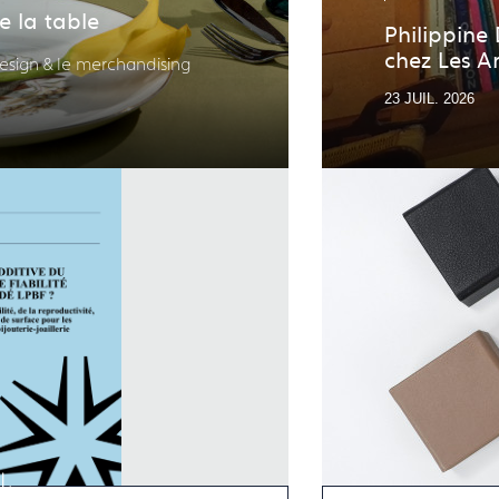
 la table
Philippine
chez Les Ar
esign & le merchandising
23 JUIL. 2026