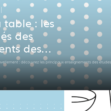
 table : les
lés des
nts des
et des CHR
nouvellement : découvrez les principaux enseignements des études 