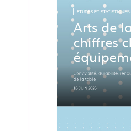
ETUDES ET STATISTIQUES
Arts de la
chiffres c
équipeme
ménages 
Convivialité, durabilité, re
de la table
16 JUIN 2026