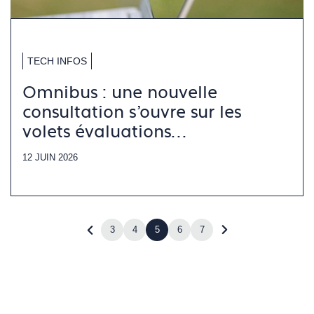
TECH INFOS
Omnibus : une nouvelle
consultation s’ouvre sur les
volets évaluations
environnementales
12 JUIN 2026
3
4
5
6
7
Revenir
Accéder
à
à
la
la
page
page
précédente
suivante
(page
(page
4)
6)