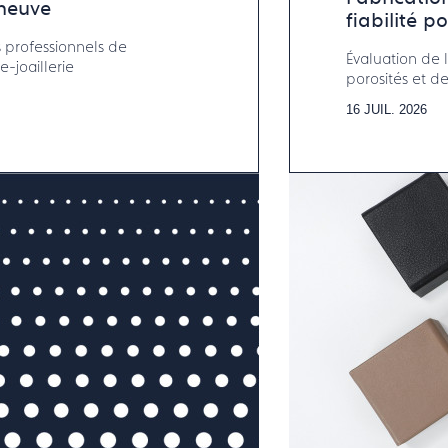
 neuve
fiabilité p
 professionnels de
Évaluation de la
e-joaillerie
porosités et des ét
horlogerie-bijo
16 JUIL. 2026