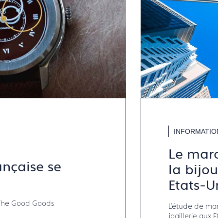
INFORMATIO
Le marc
ançaise se
la bijou
Etats-U
c The Good Goods
L'étude de marc