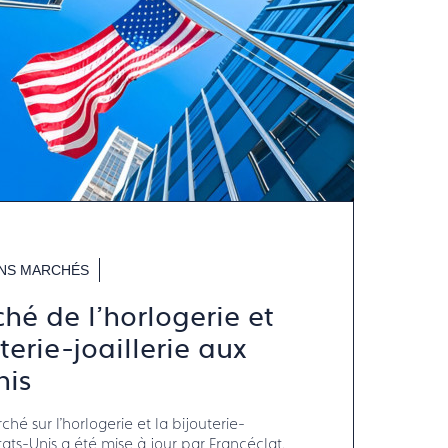
NS MARCHÉS
hé de l'horlogerie et
terie-joaillerie aux
nis
hé sur l'horlogerie et la bijouterie-
joaillerie aux Etats-Unis a été mise à jour par Francéclat.