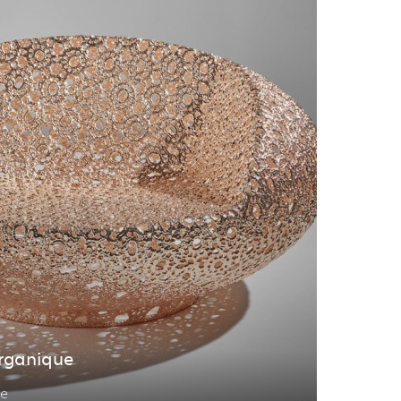
rganique
ce