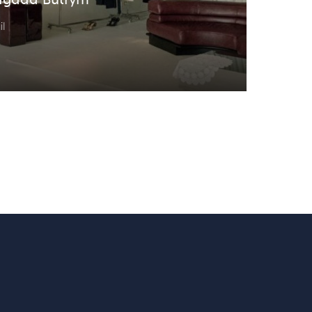
agada Butrym
il