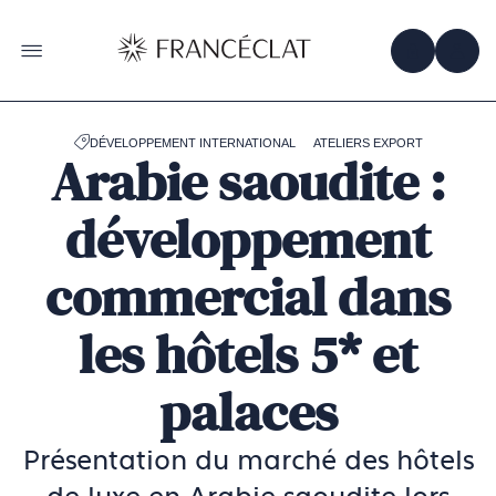
Accéder
à
la
OBTENIR 
ACC
OUVRIR LE MENU
page
d'accueil
de
Francéclat
DÉVELOPPEMENT INTERNATIONAL
ATELIERS EXPORT
Arabie saoudite :
développement
commercial dans
les hôtels 5* et
palaces
Présentation du marché des hôtels