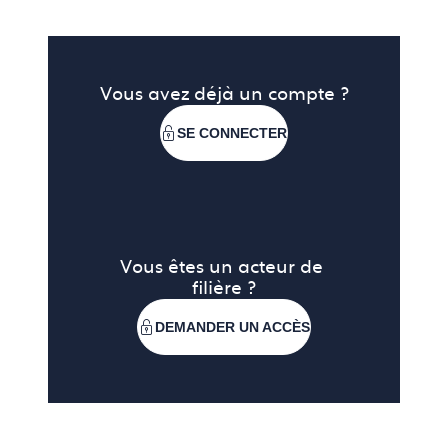
Cela représente une opportunité considérable pour
les marques de produits ou services souhaitant
Vous avez déjà un compte ?
intégrer ces établissements ou nouer des
partenariats stratégiques.
SE CONNECTER
Vous êtes un acteur de 
filière ?
DEMANDER UN ACCÈS