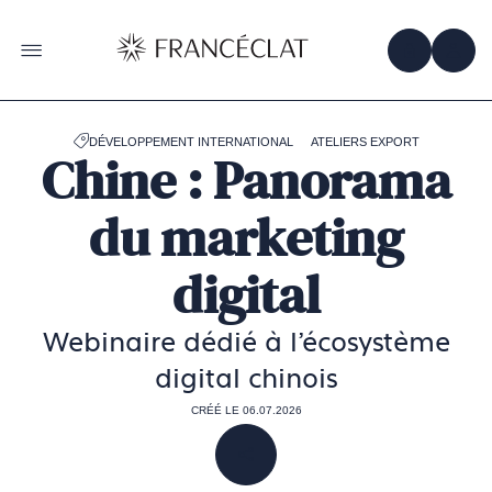
Accéder
à
la
OBTENIR 
ACC
OUVRIR LE MENU
page
d'accueil
de
Francéclat
DÉVELOPPEMENT INTERNATIONAL
ATELIERS EXPORT
Chine : Panorama
du marketing
digital
Webinaire dédié à l'écosystème
digital chinois
CRÉÉ LE 06.07.2026
PARTAGER