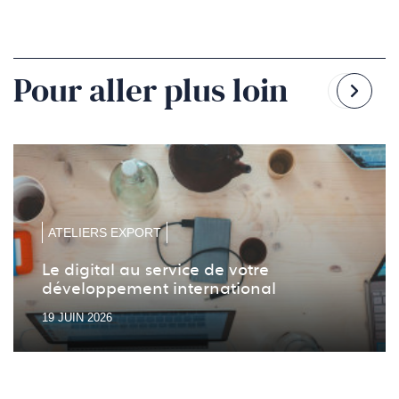
Pour aller plus loin
Reven
Pass
à
à
la
la
diapo
diapo
précé
suiv
ATELIERS EXPORT
Le digital au service de votre
développement international
19 JUIN 2026