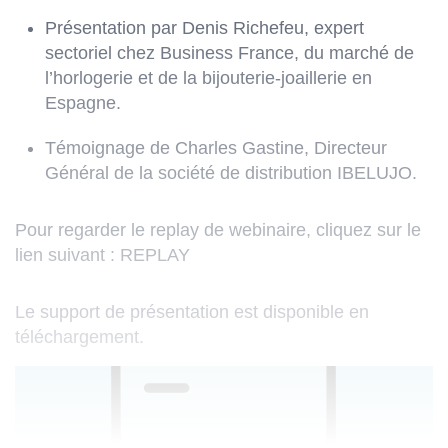
Présentation par Denis Richefeu, expert
sectoriel chez Business France, du marché de
l’horlogerie et de la bijouterie-joaillerie en
Espagne.
Témoignage de Charles Gastine, Directeur
Général de la société de distribution IBELUJO.
Pour regarder le replay de webinaire, cliquez sur le
lien suivant :
REPLAY
(Ce
lien
s'ouvre
Le support de présentation est disponible en
dans
téléchargement.
un
nouvel
onglet)