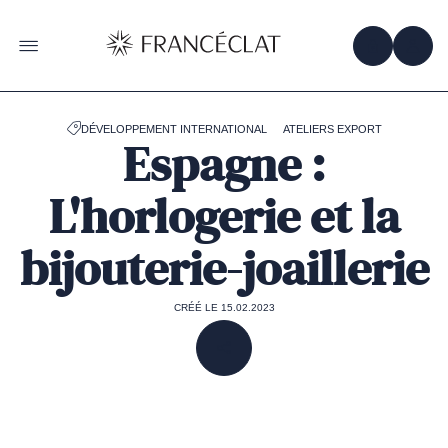
Accéder
à
la
OBTENIR 
ACC
OUVRIR LE MENU
page
d'accueil
de
Francéclat
DÉVELOPPEMENT INTERNATIONAL
ATELIERS EXPORT
Espagne :
L'horlogerie et la
bijouterie-joaillerie
CRÉÉ LE 15.02.2023
PARTAGER