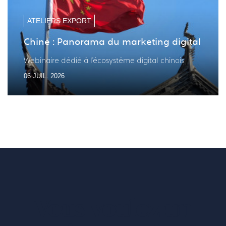
précé
suiv
ATELIERS EXPORT
Chine : Panorama du marketing digital
Webinaire dédié à l'écosystème digital chinois
06 JUIL. 2026
Vous voulez un