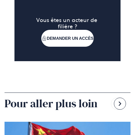
Vous êtes un acteur de 
filière ?
DEMANDER UN ACCÈS
Pour aller plus loin
Reven
Pass
à
à
la
la
diapo
diapo