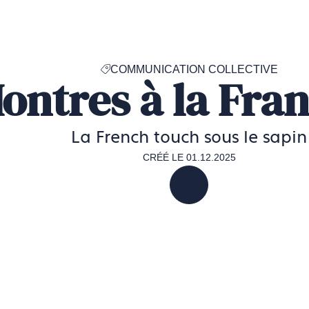
Accéder
à
la
page
COMMUNICATION COLLECTIVE
d'accueil
ontres à la Fra
de
Francéclat
La French touch sous le sapin
CRÉÉ LE 01.12.2025
PARTAGER