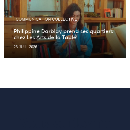
précé
suiv
COMMUNICATION COLLECTIVE
Philippine Darblay prend ses quartiers
chez Les Arts de la Table
23 JUIL. 2026
Vous voulez un