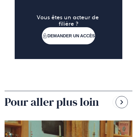
Vous êtes un acteur de 
filière ?
DEMANDER UN ACCÈS
Pour aller plus loin
Reven
Pass
à
à
la
la
diapo
diapo