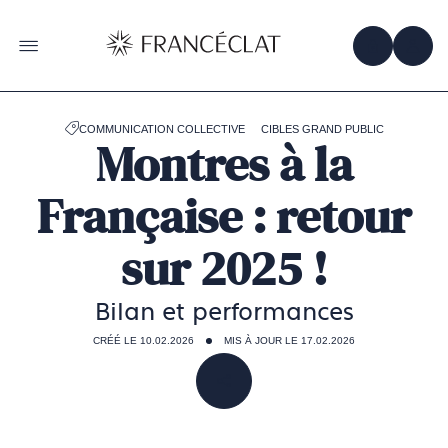
Accéder
à
la
OBTENIR 
ACC
OUVRIR LE MENU
page
d'accueil
de
Francéclat
COMMUNICATION COLLECTIVE
CIBLES GRAND PUBLIC
Montres à la
Française : retour
sur 2025 !
Bilan et performances
CRÉÉ LE 10.02.2026
MIS À JOUR LE 17.02.2026
PARTAGER