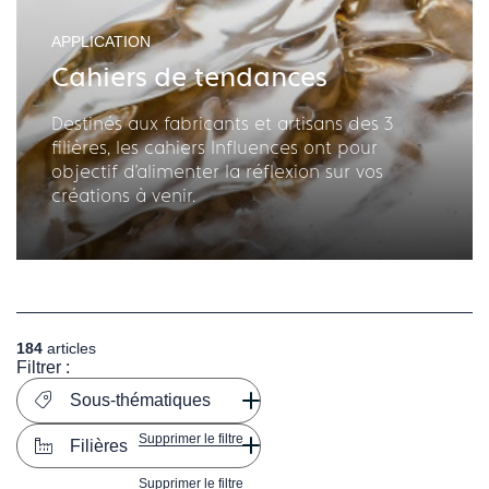
APPLICATION
Cahiers de tendances
Destinés aux fabricants et artisans des 3
filières, les cahiers Influences ont pour
objectif d'alimenter la réflexion sur vos
créations à venir.
184
articles
Filtrer :
Sous-thématiques
Supprimer le filtre
Filières
Supprimer le filtre