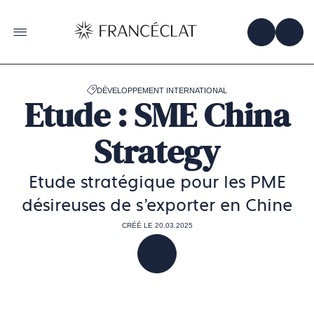
Accéder
à
la
OBTENIR 
ACC
OUVRIR LE MENU
page
d'accueil
de
Francéclat
DÉVELOPPEMENT INTERNATIONAL
Etude : SME China
Strategy
Etude stratégique pour les PME
désireuses de s'exporter en Chine
CRÉÉ LE 20.03.2025
PARTAGER