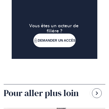
Vous êtes un acteur de 
filière ?
DEMANDER UN ACCÈS
Pour aller plus loin
Reven
Pass
à
à