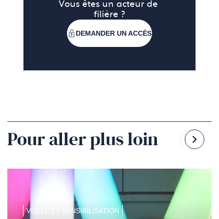
Vous êtes un acteur de 
filière ?
DEMANDER UN ACCÈS
Pour aller plus loin
Reven
Pass
à
à
la
la
diapo
diapo
précé
suiv
VEILLE ET SENSIBILISATION