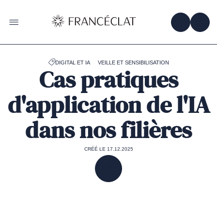
Accéder
à
la
OBTENIR 
ACC
OUVRIR LE MENU
page
d'accueil
de
Francéclat
DIGITAL ET IA
VEILLE ET SENSIBILISATION
Cas pratiques
d'application de l'IA
dans nos filières
CRÉÉ LE 17.12.2025
PARTAGER