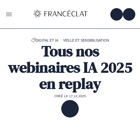
Accéder
à
la
OBTENIR 
ACC
OUVRIR LE MENU
page
d'accueil
de
Francéclat
DIGITAL ET IA
VEILLE ET SENSIBILISATION
Tous nos
webinaires IA 2025
en replay
CRÉÉ LE 17.12.2025
PARTAGER