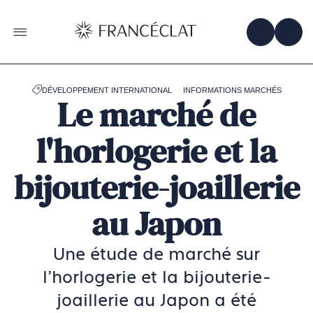
Accéder
à
la
OBTENIR 
ACC
OUVRIR LE MENU
page
d'accueil
de
Francéclat
DÉVELOPPEMENT INTERNATIONAL
INFORMATIONS MARCHÉS
Le marché de
l'horlogerie et la
bijouterie-joaillerie
au Japon
Une étude de marché sur
l'horlogerie et la bijouterie-
joaillerie au Japon a été