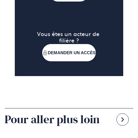
Vous êtes un acteur de 
filière ?
DEMANDER UN ACCÈS
Pour aller plus loin
Reven
Pass
à
à