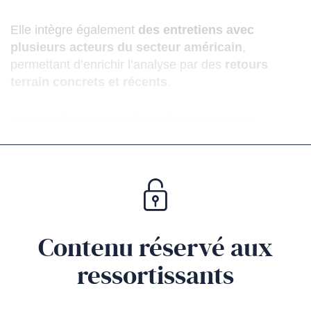
Elle intègre également
des entretiens avec
plusieurs acteurs du secteur américain
,
permettant d’enrichir l’analyse par des
retours
terrain concrets et récents
.
👉
Données actualisées, témoignages de
professionnels et éclairages opérationnels
:
cette étude constitue un
outil essentiel pour les
marques souhaitant consolider ou développer
leur présence sur le marché américain.
Contenu réservé aux
ressortissants