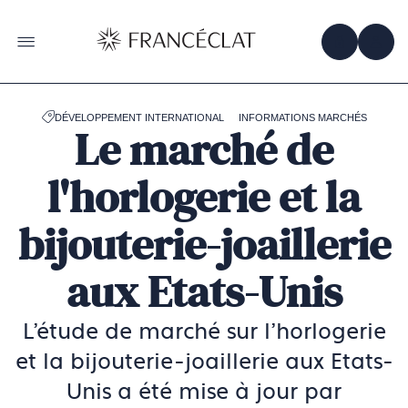
Accéder
à
la
OBTENIR 
ACC
OUVRIR LE MENU
page
d'accueil
de
Francéclat
DÉVELOPPEMENT INTERNATIONAL
INFORMATIONS MARCHÉS
Le marché de
l'horlogerie et la
bijouterie-joaillerie
aux Etats-Unis
L'étude de marché sur l'horlogerie
et la bijouterie-joaillerie aux Etats-
Unis a été mise à jour par