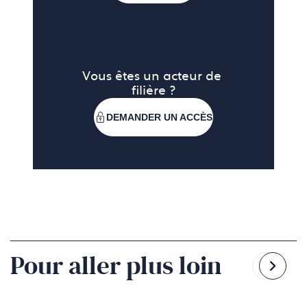
Vous êtes un acteur de 
filière ?
DEMANDER UN ACCÈS
Pour aller plus loin
Reven
Pass
à
à