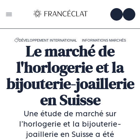
Accéder
à
la
OBTENIR 
ACC
OUVRIR LE MENU
page
d'accueil
de
Francéclat
DÉVELOPPEMENT INTERNATIONAL
INFORMATIONS MARCHÉS
Le marché de
l'horlogerie et la
bijouterie-joaillerie
en Suisse
Une étude de marché sur
l'horlogerie et la bijouterie-
joaillerie en Suisse a été