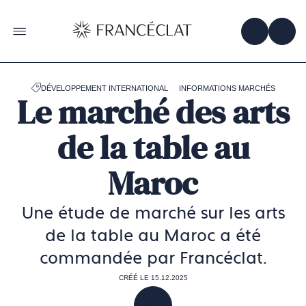
Accéder
à
la
OBTENIR 
ACC
OUVRIR LE MENU
page
d'accueil
de
Francéclat
DÉVELOPPEMENT INTERNATIONAL
INFORMATIONS MARCHÉS
Le marché des arts
de la table au
Maroc
Une étude de marché sur les arts
de la table au Maroc a été
commandée par Francéclat.
CRÉÉ LE 15.12.2025