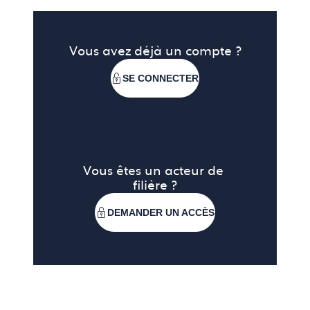
Un marché fortement ancré dans les
pratiques culturelles
Vous avez déjà un compte ?
Au Maroc, l’art de la table dépasse la simple
SE CONNECTER
fonction utilitaire. Il s’inscrit dans un
code culturel
d’hospitalité, de partage et de statut social
.
Les rituels de réception — du thé à la menthe aux
grands banquets familiaux — valorisent la vaisselle
Vous êtes un acteur de 
filière ?
comme
symbole de respect et de
générosité
envers les invités. Cela explique la
DEMANDER UN ACCÈS
place centrale des pièces esthétiques et soignées
dans les foyers.
Quelles attentes en matière de design ?
Les consommateurs marocains recherchent