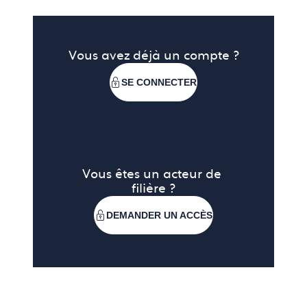
Les essais d’adhérence se sont avérés concluants
et le vernis résiste, aussi, particulièrement bien à
Vous avez déjà un compte ?
l’usure. Il assure une protection efficace vis-à-vis du
SE CONNECTER
ternissement et en particulier de la sulfuration et
n’est pas sensible aux solvants ni aux ultraviolets. Il
résiste également à des milieux agressifs comme le
lave-vaisselle, la chaleur humide et le brouillard
salin.
Vous êtes un acteur de 
filière ?
Seule une sensibilité à la sueur a été observée. Les
résultats obtenus étant cependant bien meilleurs
DEMANDER UN ACCÈS
que ceux obtenus avec les plaquettes en alliage
d’argent non revêtues.