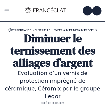
Accéder
à
la
OBTENIR 
ACC
OUVRIR LE MENU
page
d'accueil
de
Francéclat
PERFORMANCE INDUSTRIELLE
MATÉRIAUX ET MÉTAUX PRÉCIEUX
Diminuer le
ternissement des
alliages d’argent
Evaluation d'un vernis de
protection imprégné de
céramique, Céramix par le groupe
Legor
CRÉÉ LE 28.07.2025