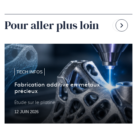
Pour aller plus loin
Reven
Pass
à
à
la
la
diapo
diapo
précé
suiv
TECH INFOS
Fabrication additive en métaux
précieux
Étude sur le platine
12 JUIN 2026