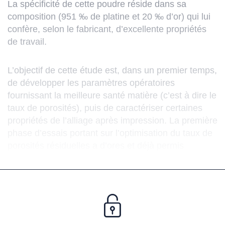
La spécificité de cette poudre réside dans sa
composition (951 ‰ de platine et 20 ‰ d’or) qui lui
confère, selon le fabricant, d’excellente propriétés
de travail.
L’objectif de cette étude est, dans un premier temps,
de développer les paramètres opératoires
fournissant la meilleure santé matière (c’est à dire le
taux de porosités), puis de caractériser certaines
propriétés de l’alliage après impression. La première
phase d’essais portant sur l’optimisation du taux de
porosités résiduelles a d’ores et déjà permis
d’atteindre une excellente densité, supérieure à
99,9%, comparable à ce qu’on peut obtenir en fonte
(cf. photographie ci-contre). Les résultats de l’étude
seront disponibles au second semestre 2026.