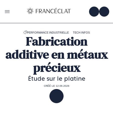
Accéder
à
la
OBTENIR 
ACC
OUVRIR LE MENU
page
d'accueil
de
Francéclat
PERFORMANCE INDUSTRIELLE
TECH INFOS
Fabrication
additive en métaux
précieux
Étude sur le platine
CRÉÉ LE 12.06.2026
PARTAGER