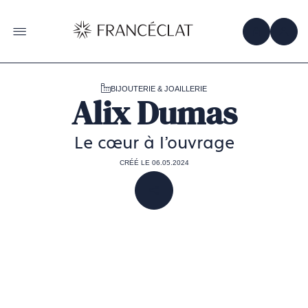
Accéder
à
la
OBTENIR 
ACC
OUVRIR LE MENU
page
d'accueil
de
Francéclat
BIJOUTERIE & JOAILLERIE
Alix Dumas
Le cœur à l'ouvrage
CRÉÉ LE 06.05.2024
PARTAGER