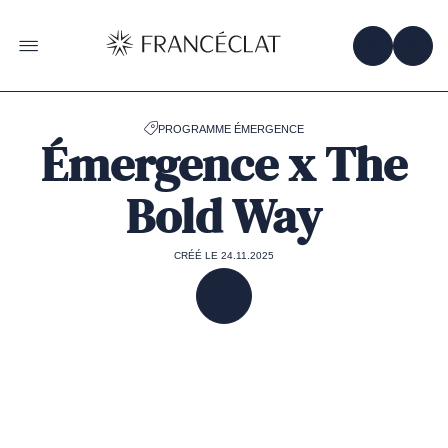
Accéder
à
la
OBTENIR 
ACC
OUVRIR LE MENU
page
d'accueil
de
Francéclat
PROGRAMME ÉMERGENCE
Émergence x The
Bold Way
CRÉÉ LE 24.11.2025
PARTAGER