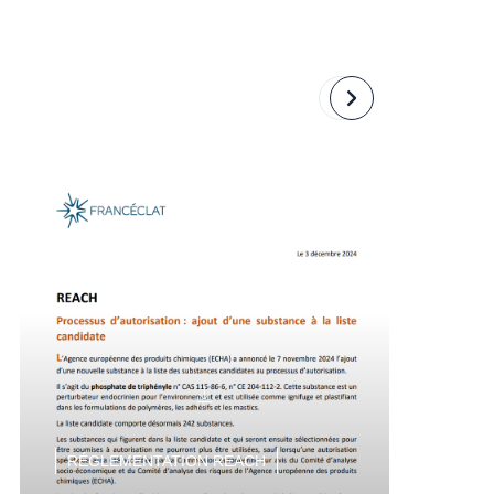
Revenir
Passer
à
à
la
la
diapositive
diapositive
précédente
suivante
RÉGLEMENTATION REACH