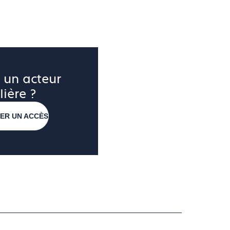
 un acteur 
lière ?
ER UN ACCÈS