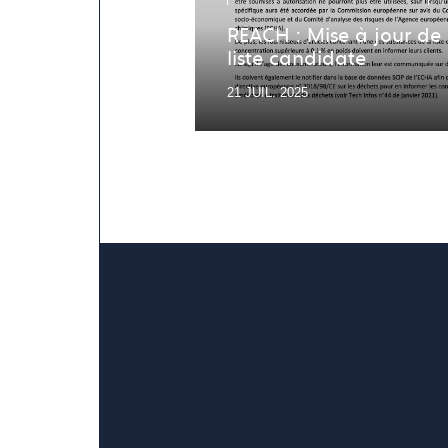
REACH : Mise à jour de 
liste candidate
21 JUIL. 2025