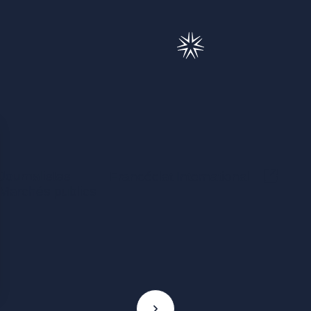
Journalistes
(Ce lie
Francéclat International
Marchés publics