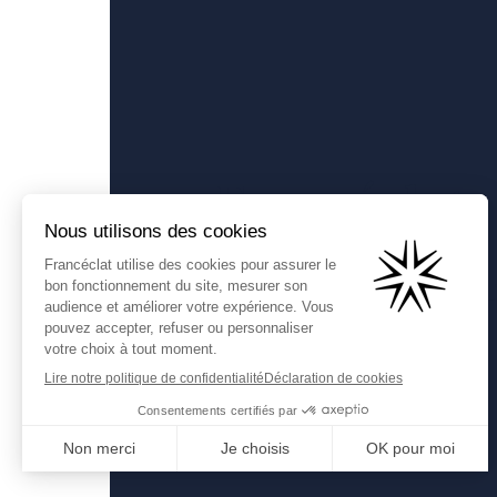
Francéclat
Présentation de Francéclat
Comprendre la taxe HBJOAT
Contactez-nous