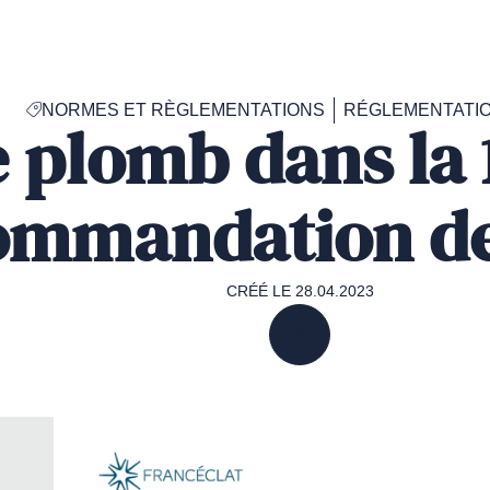
Accéder
à
la
page
NORMES ET RÈGLEMENTATIONS
RÉGLEMENTATI
d'accueil
e plomb dans la
de
Francéclat
ommandation de
CRÉÉ LE 28.04.2023
PARTAGER