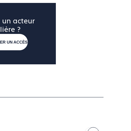
 un acteur 
lière ?
ER UN ACCÈS