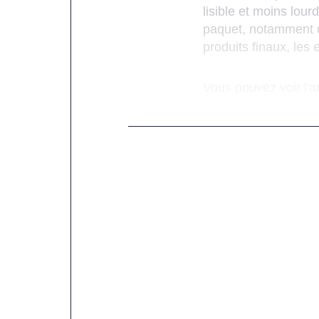
lisible et moins lour
paquet, notamment de
produits finaux, les
Vous pouvez voir l'ar
Commission Europ