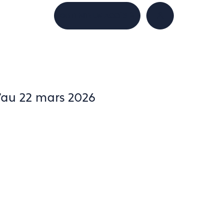
OBTENIR UN ACCÈS
ACCÉDER À MON
u'au 22 mars 2026