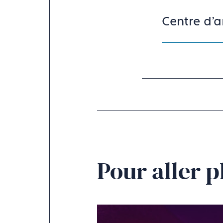
dans
un
Centre d’a
nouvel
onglet)
Pour aller p