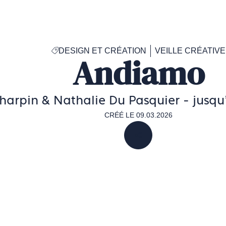
Accéder
à
la
page
DESIGN ET CRÉATION
VEILLE CRÉATIVE
d'accueil
Andiamo
de
Francéclat
Charpin & Nathalie Du Pasquier - jusq
CRÉÉ LE 09.03.2026
PARTAGER