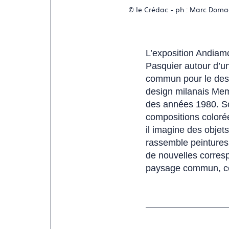
© le Crédac - ph : Marc Doma
L’exposition Andiamo
Pasquier autour d’un
commun pour le dessi
design milanais Mem
des années 1980. Son
compositions colorée
il imagine des objet
rassemble peintures,
de nouvelles corres
paysage commun, céléb
(Ce
lien
s'ouvre