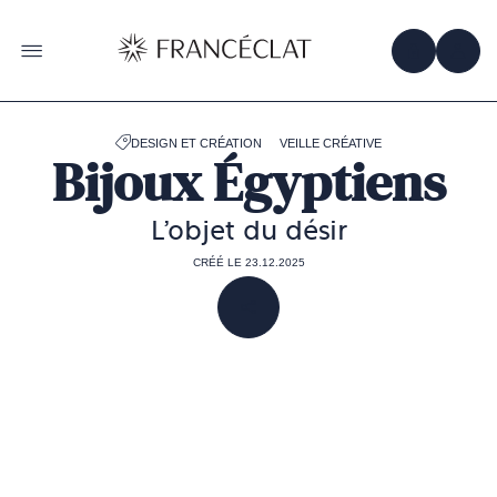
Accéder
à
la
OBTENIR 
ACC
OUVRIR LE MENU
page
d'accueil
de
Francéclat
DESIGN ET CRÉATION
VEILLE CRÉATIVE
Bijoux Égyptiens
L'objet du désir
CRÉÉ LE 23.12.2025
PARTAGER