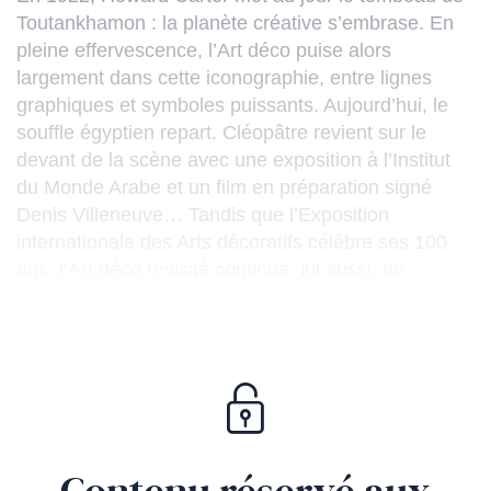
Toutankhamon : la planète créative s’embrase. En
pleine effervescence, l’Art déco puise alors
largement dans cette iconographie, entre lignes
graphiques et symboles puissants.
Aujourd’hui, le
souffle égyptien repart. Cléopâtre revient sur le
devant de la scène avec une exposition à l’Institut
du Monde Arabe et un film en préparation signé
Denis Villeneuve… Tandis que l’Exposition
internationale des Arts décoratifs célèbre ses 100
ans, l’Art déco revisité continue, lui aussi, de
regarder vers l’Égypte.