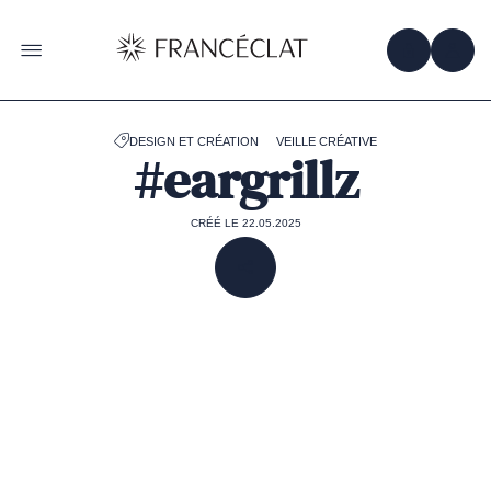
Accéder
à
la
OBTENIR 
ACC
OUVRIR LE MENU
page
d'accueil
de
Francéclat
DESIGN ET CRÉATION
VEILLE CRÉATIVE
#eargrillz
CRÉÉ LE 22.05.2025
PARTAGER