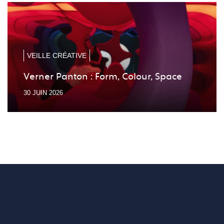
la
la
diapo
diapo
précé
suiv
VEILLE CRÉATIVE
Verner Panton : Form, Colour, Space
30 JUIN 2026