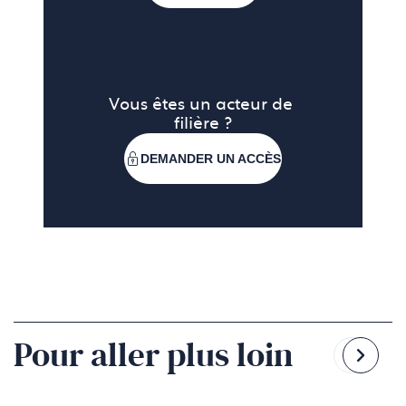
Vous êtes un acteur de 
filière ?
DEMANDER UN ACCÈS
Pour aller plus loin
Reven
Pass
à
à