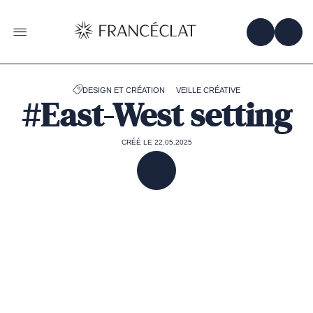
Accéder
à
la
OBTENIR 
ACC
OUVRIR LE MENU
page
d'accueil
de
Francéclat
DESIGN ET CRÉATION
VEILLE CRÉATIVE
#East-West setting
CRÉÉ LE 22.05.2025
PARTAGER