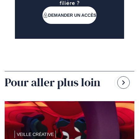
filière ?
DEMANDER UN ACCÈS
Pour aller plus loin
Reven
Pass
à
à
la
la
diapo
diapo
précé
suiv
VEILLE CRÉATIVE