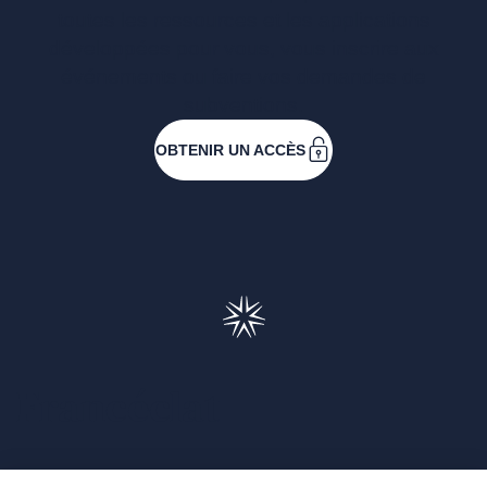
toutes les ressources et les applications
développées pour vous, vous inscrire aux
événements ou faire vos demandes de
subventions.
OBTENIR UN ACCÈS
Francéclat
Présentation de Francéclat
Journalistes