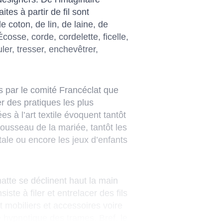
tes à partir de fil sont
e coton, de lin, de laine, de
d’Écosse, corde, cordelette, ficelle,
uler, tresser, enchevêtrer,
és par le comité Francéclat que
er des pratiques les plus
s à l’art textile évoquent tantôt
ousseau de la mariée, tantôt les
tale ou encore les jeux d’enfants
natte se déclinent haut la main
iste à filer et entrelacer des fils
t mobiliers et accessoires voire
 hypnotique des trames. Bref, le