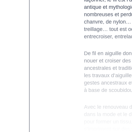
antique et mythologiq
nombreuses et perdure
chanvre, de nylon… fil 
treillage… tout est oc
entrecroiser, entrela
De fil en aiguille d
nouer et croiser des 
ancestrales et tradit
les travaux d’aiguill
gestes ancestraux et
à base de scoubidou
Avec le renouveau de
dans la mode et le de
pour former un tissu
s’impriment sur des 