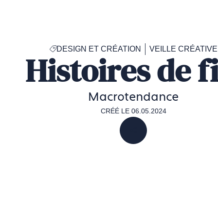
Accéder
à
la
page
DESIGN ET CRÉATION
VEILLE CRÉATIVE
d'accueil
Histoires de fi
de
Francéclat
Macrotendance
CRÉÉ LE 06.05.2024
PARTAGER