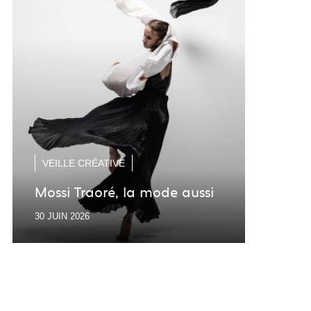
VEI
Mau
VEILLE CRÉATIVE
Lan
Mossi Traoré, la mode aussi
Desi
30 JUIN 2026
30 JU