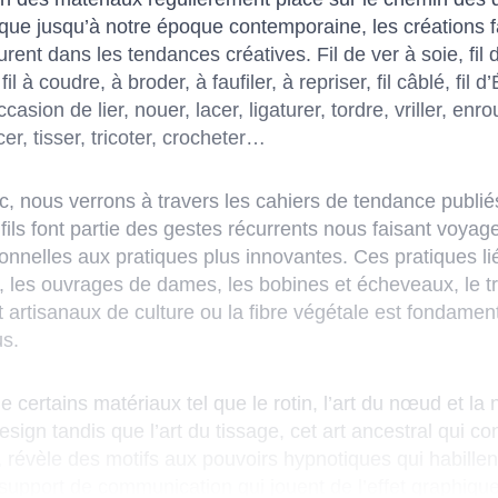
ue jusqu’à notre époque contemporaine, les créations fai
nt dans les tendances créatives. Fil de ver à soie, fil d
à coudre, à broder, à faufiler, à repriser, fil câblé, fil 
casion de lier, nouer, lacer, ligaturer, tordre, vriller, enro
cer, tisser, tricoter, crocheter…
onc, nous verrons à travers les cahiers de tendance publi
fils font partie des gestes récurrents nous faisant voyag
ionnelles aux pratiques plus innovantes. Ces pratiques liée
e, les ouvrages de dames, les bobines et écheveaux, le tr
 artisanaux de culture ou la fibre végétale est fondamen
s.
 certains matériaux tel que le rotin, l’art du nœud et la 
sign tandis que l’art du tissage, cet art ancestral qui cons
, révèle des motifs aux pouvoirs hypnotiques qui habillen
support de communication qui jouent de l’effet graphique