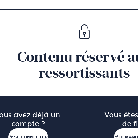
er de nature végétale, un point à l’endroit, puis un point 
’à nous placer en position de fabriquer nous-même des 
roder signifie également raconter des histoires et qu’un
oires.
Contenu réservé a
ressortissants
ous avez déjà un 
Vous êtes
compte ?
de fi
SE CONNECTER
DEMAND