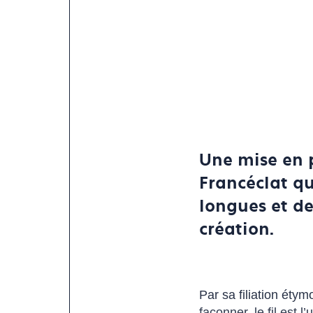
Une mise en p
Francéclat qu
longues et de
création.
Par sa filiation éty
façonner, le fil est