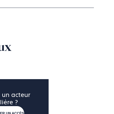
à l’envers, de matériaux bruts et
tissages en mode DIY. Car
e des singularités de l’homme est
ux
 un acteur 
lière ?
ER UN ACCÈS