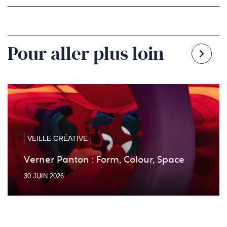
un
nouvel
onglet)
Pour aller plus loin
Reven
Pass
à
à
la
la
diapo
diapo
précé
suiv
VEILLE CRÉATIVE
Verner Panton : Form, Colour, Space
30 JUIN 2026