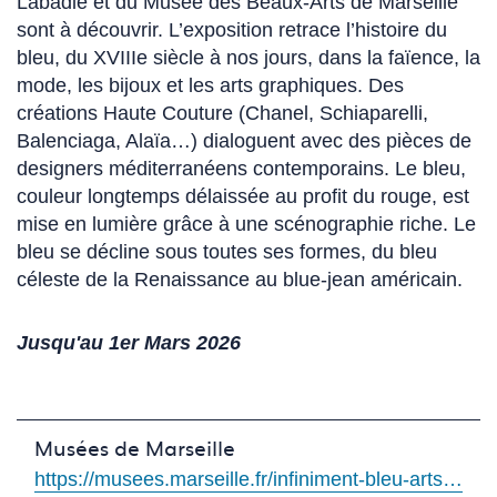
Labadié et du Musée des Beaux-Arts de Marseille
sont à découvrir. L’exposition retrace l’histoire du
bleu, du XVIIIe siècle à nos jours, dans la faïence, la
mode, les bijoux et les arts graphiques. Des
créations Haute Couture (Chanel, Schiaparelli,
Balenciaga, Alaïa…) dialoguent avec des pièces de
designers méditerranéens contemporains. Le bleu,
couleur longtemps délaissée au profit du rouge, est
mise en lumière grâce à une scénographie riche. Le
bleu se décline sous toutes ses formes, du bleu
céleste de la Renaissance au blue-jean américain.
Jusqu'au 1er Mars 2026
(Ce
lien
Musées de Marseille
s'ouvre
https://musees.marseille.fr/infiniment-bleu-arts-decoratifs-peinture-et-mode-au-chateau-borely
dans