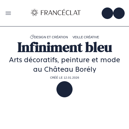
Accéder
à
la
OBTENIR 
ACC
OUVRIR LE MENU
page
d'accueil
de
Francéclat
DESIGN ET CRÉATION
VEILLE CRÉATIVE
Infiniment bleu
Arts décoratifs, peinture et mode
au Château Borély
CRÉÉ LE 12.01.2026
PARTAGER