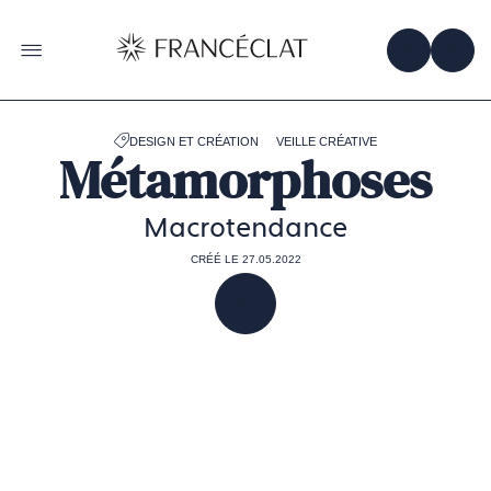
Accéder
à
la
OBTENIR 
ACC
OUVRIR LE MENU
page
d'accueil
de
Francéclat
DESIGN ET CRÉATION
VEILLE CRÉATIVE
Métamorphoses
Macrotendance
CRÉÉ LE 27.05.2022
PARTAGER