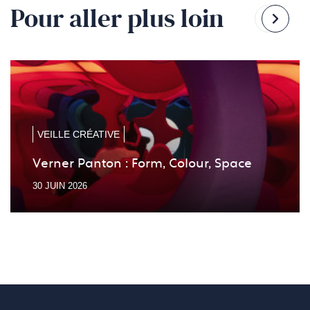
Pour aller plus loin
Reven
Pass
à
à
la
la
diapo
diapo
précé
suiv
VEILLE CRÉATIVE
Verner Panton : Form, Colour, Space
30 JUIN 2026