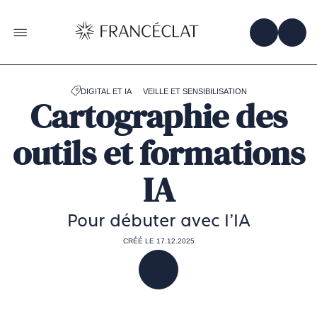
Accéder
à
la
OBTENIR 
ACC
OUVRIR LE MENU
page
d'accueil
de
Francéclat
DIGITAL ET IA
VEILLE ET SENSIBILISATION
Cartographie des
outils et formations
IA
Pour débuter avec l'IA
CRÉÉ LE 17.12.2025
PARTAGER