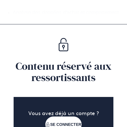
Analyse des données d'achat et comportement
client
Chatbots et service après-vente
Veille concurrentielle et analyse des tendances
Analyse de données et aide à la décision
Contenu réservé aux
Fabrication et distribution
ressortissants
Optimisation des stocks et chaine
d'approvisionnement
Gestion de la production et des opérations
Vous avez déjà un compte ?
Contrôle qualité
SE CONNECTER