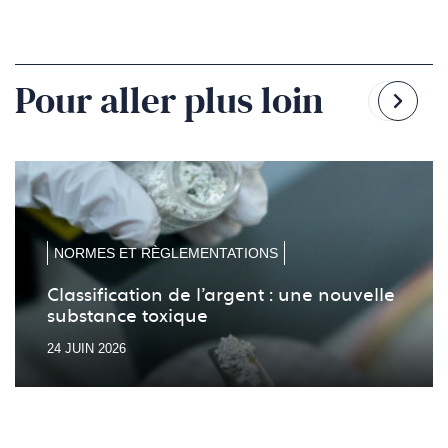
Pour aller plus loin
Reven
Pass
à
à
la
la
diapo
diapo
précé
suiv
NORMES ET RÈGLEMENTATIONS
Classification de l’argent : une nouvelle
substance toxique
24 JUIN 2026