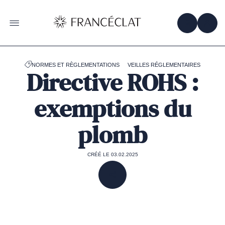
Accéder
à
la
OBTENIR 
ACC
OUVRIR LE MENU
page
d'accueil
de
Francéclat
NORMES ET RÈGLEMENTATIONS
VEILLES RÉGLEMENTAIRES
Directive ROHS :
exemptions du
plomb
CRÉÉ LE 03.02.2025
PARTAGER