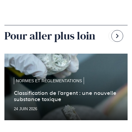
Pour aller plus loin
Reven
Pass
à
à
la
la
diapo
diapo
précé
suiv
NORMES ET RÈGLEMENTATIONS
Classification de l’argent : une nouvelle
substance toxique
24 JUIN 2026