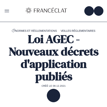
Accéder
à
la
OBTENIR 
ACC
OUVRIR LE MENU
page
d'accueil
de
Francéclat
NORMES ET RÈGLEMENTATIONS
VEILLES RÉGLEMENTAIRES
Loi AGEC -
Nouveaux décrets
d'application
publiés
CRÉÉ LE 08.12.2021
PARTAGER