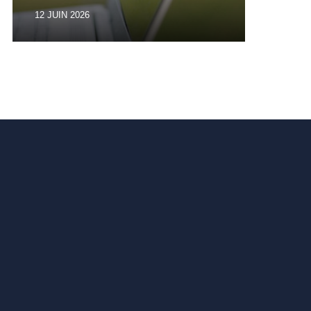
environnementales
12 JUIN 2026
01 JU