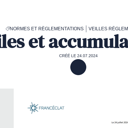
Accéder
à
la
page
NORMES ET RÈGLEMENTATIONS
VEILLES RÉGLE
d'accueil
iles et accumul
de
Francéclat
CRÉÉ LE 24.07.2024
PARTAGER