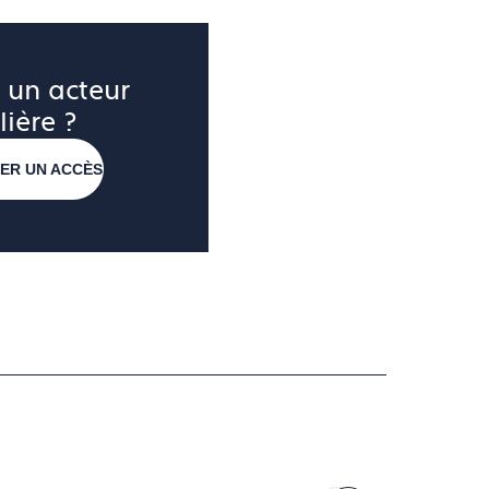
 un acteur 
lière ?
ER UN ACCÈS