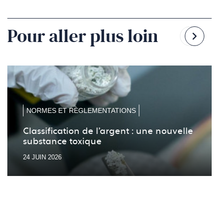
Pour aller plus loin
Reven
Pass
à
à
la
la
diapo
diapo
précé
suiv
NORMES ET RÈGLEMENTATIONS
Classification de l’argent : une nouvelle
substance toxique
24 JUIN 2026