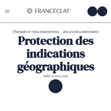
Accéder
à
la
OBTENIR 
ACC
OUVRIR LE MENU
page
d'accueil
de
Francéclat
NORMES ET RÈGLEMENTATIONS
VEILLES RÉGLEMENTAIRES
Protection des
indications
géographiques
CRÉÉ LE 08.01.2024
PARTAGER