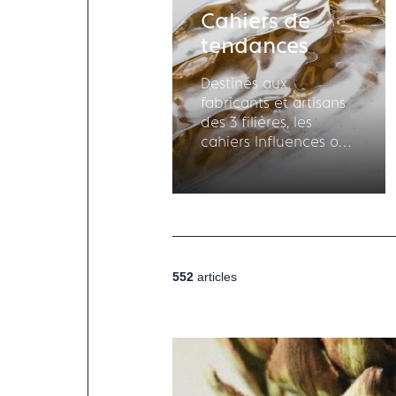
Cahiers de
tendances
Destinés aux
fabricants et artisans
des 3 filières, les
cahiers Influences ont
pour objectif
d'alimenter la
réflexion sur vos
créations à venir.
552
articles