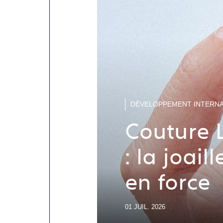
DÉVELOPPEMENT INTERNA
Couture 
: la joail
en force
01 JUIL. 2026