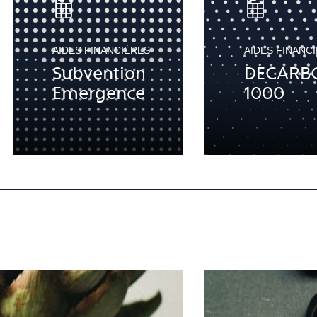
AIDES FINANCIÈRES
AIDES FINANC
Subvention
DECARB
Emergence
1000