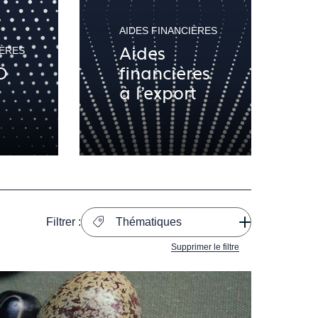
AIDES FINANCIÈRES
Aides
IÈRES
O
financières
à l'export
Filtrer :
Thématiques
Supprimer le filtre