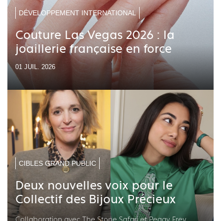
DÉVELOPPEMENT INTERNATIONAL
Couture Las Vegas 2026 : la
joaillerie française en force
01 JUIL. 2026
CIBLES GRAND PUBLIC
Deux nouvelles voix pour le
Collectif des Bijoux Précieux
Collaboration avec The Stone Safari et Peggy Frey