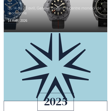
Du 14 au 20 avril, Genève devient le centre mondial de
l'horlogerie
14 AVR. 2026
2025